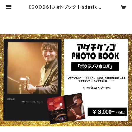
【GOODS】フォトブック | adatiken
go Official Web shop