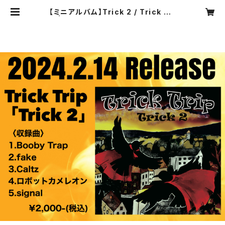
【ミニアルバム】Trick 2 / Trick Tri
p | adatikengo Official Web s
hop