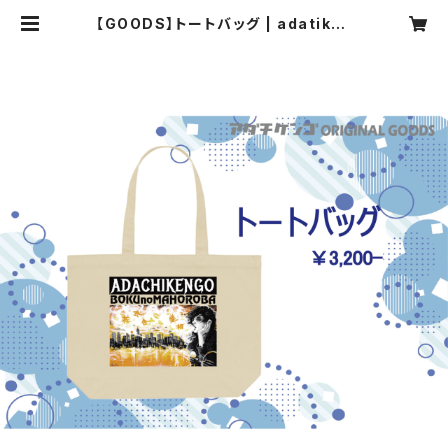
【GOODS】トートバッグ | adatiken
go Official Web shop