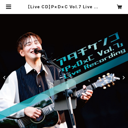
【Live CD】P×D×C Vol.7 Live Re
cording | adatikengo Official
Web shop