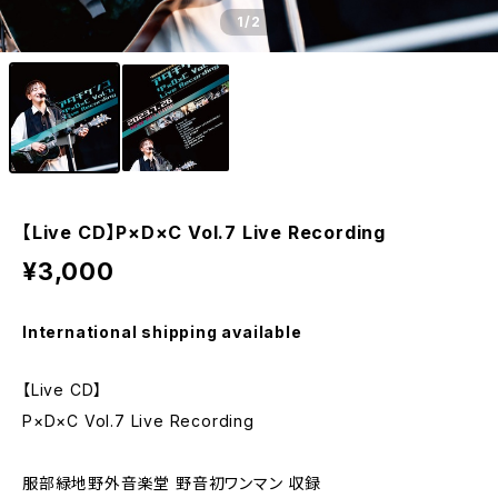
1
/2
【Live CD】P×D×C Vol.7 Live Recording
¥3,000
International shipping available
【Live CD】
P×D×C Vol.7 Live Recording
服部緑地野外音楽堂 野音初ワンマン 収録