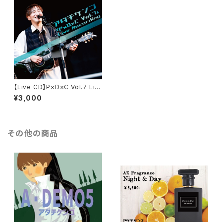
【Live CD】P×D×C Vol.7 Liv
e Recording
¥3,000
その他の商品