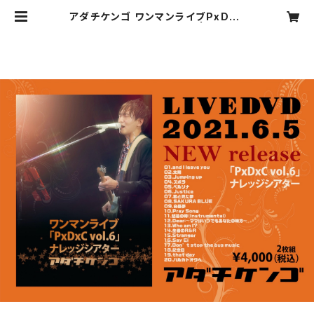
アダチケンゴ ワンマンライブPxDxC
Vol.6 ＠ナレッジシアター | adatik
engo Official Web shop