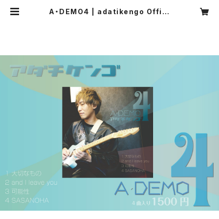
A・DEMO4 | adatikengo Offici
al Web shop