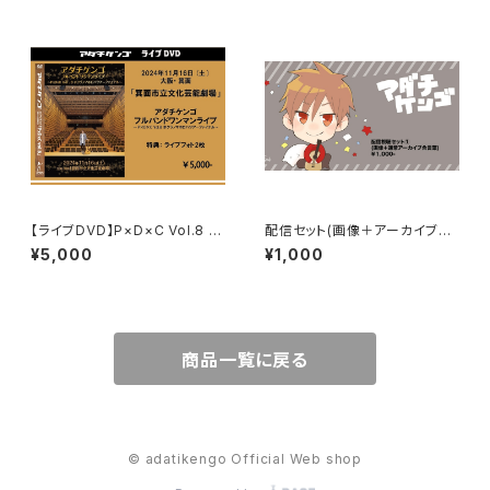
【ライブDVD】P×D×C Vol.8 ボ
配信セット(画像＋アーカイブ合
クラノマホロバツアー ファイナ
言葉)
¥5,000
¥1,000
ル
商品一覧に戻る
© adatikengo Official Web shop