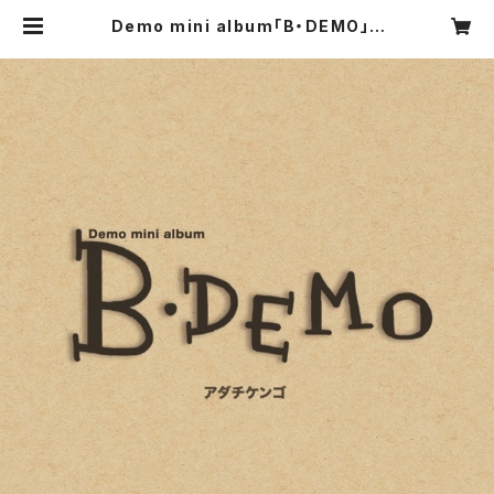
Demo mini album「B・DEMO」 |
adatikengo Official Web shop