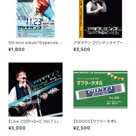
5th mini album「Dependen
アダチケンゴワンマンライブーBI
ce」
GCATー「P×D×C vol.3」
¥1,800
¥3,500
【Live CD】P×D×C Vol.7 Liv
【GOODS】マフラータオル
e Recording
¥3,000
¥2,500